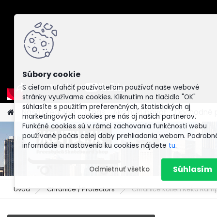
S cieľom uľahčiť používateľom používať naše webové
stránky využívame cookies. Kliknutím na tlačidlo "OK"
súhlasíte s použitím preferenčných, štatistických aj
Naša predajňa.
O nás
Ako nakupovať
Obchodné 
marketingových cookies pre nás aj našich partnerov.
Funkčné cookies sú v rámci zachovania funkčnosti webu
používané počas celej doby prehliadania webom. Podrobn
informácie a nastavenia ku cookies nájdete
tu
.
Súhlasím
Odmietnuť všetko
Úvod
Chrániče / Protectors
Chrániče kolien Rekd Ram