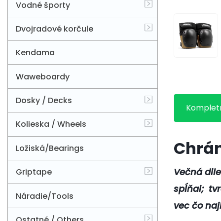
Vodné športy
Dvojradové korčule
Kendama
Waweboardy
Dosky / Decks
Kompletn
Kolieska / Wheels
Chrán
Ložiská/Bearings
Večná dil
Griptape
spĺňai; tv
Náradie/Tools
vec čo naj
Ostatné / Others