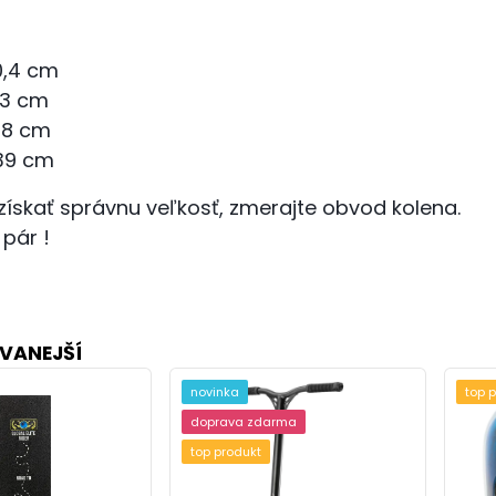
0,4 cm
33 cm
,8 cm
39 cm
získať správnu veľkosť, zmerajte obvod kolena.
 pár !
VANEJŠÍ
novinka
top 
doprava zdarma
top produkt