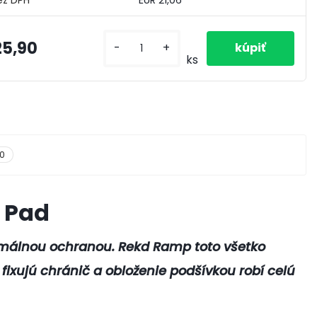
EUR 21,06
25,90
-
+
ks
0
 Pad
málnou ochranou. Rekd Ramp toto všetko
fixujú chránič a obloženie podšívkou robí celú