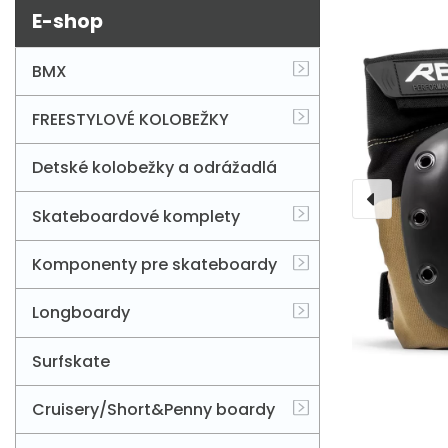
E-shop
BMX
FREESTYLOVÉ KOLOBEŽKY
Detské kolobežky a odrážadlá
Skateboardové komplety
Komponenty pre skateboardy
Longboardy
Surfskate
Cruisery/Short&Penny boardy