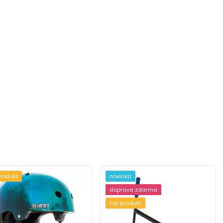
produkt
novinka
doprava zdarma
top produkt