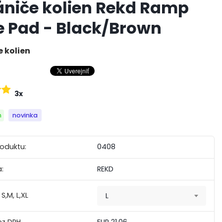
niče kolien Rekd Ramp
 Pad - Black/Brown
 kolien
3x
m
novinka
roduktu:
0408
:
REKD
 S,M, L,XL
L