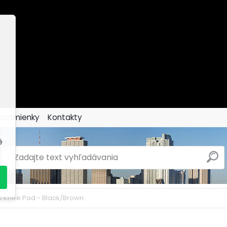
podmienky
Kontakty
é
p Knee Pad - Black/Brown