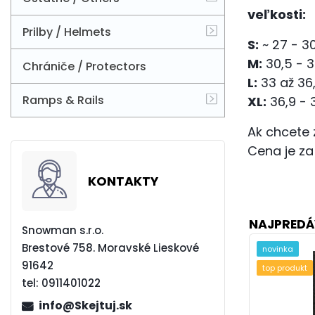
veľkosti:
Prilby / Helmets
S:
~ 27 - 3
M:
30,5 - 
Chrániče / Protectors
L:
33 až 36
Ramps & Rails
XL:
36,9 - 
Ak chcete 
Cena je za
KONTAKTY
NAJPREDÁ
Snowman s.r.o.
Brestové 758. Moravské Lieskové
novinka
91642
top produkt
tel:
0911401022
info@Skejtuj.sk