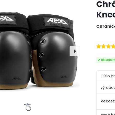
Chrá
Knee
Chrániče
sklado
Číslo p
výrobca
Velkosť: