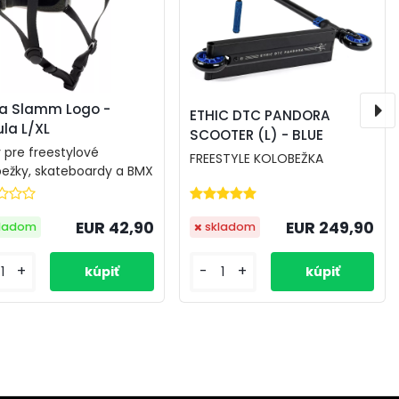
ba Slamm Logo -
ETHIC DTC PANDORA
la L/XL
SCOOTER (L) - BLUE
y pre freestylové
FREESTYLE KOLOBEŽKA
bežky, skateboardy a BMX
EUR 42,90
EUR 249,90
kladom
skladom
+
-
+