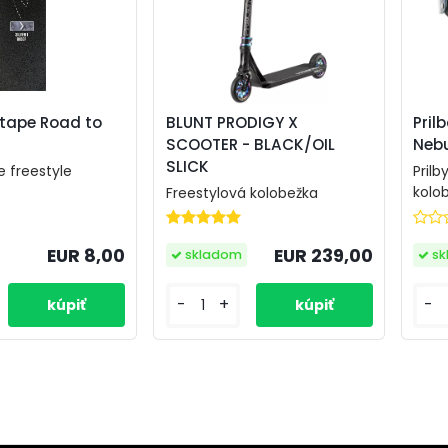
BLUNT PRODIGY X
ptape Road to
Pril
SCOOTER - BLACK/OIL
Nebu
SLICK
e freestyle
Prilb
kolo
Freestylová kolobežka
EUR 8,00
EUR 239,00
s
skladom
-
-
+