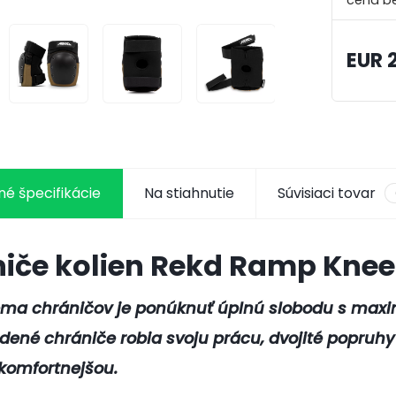
EUR 
é špecifikácie
Na stiahnutie
Súvisiaci tovar
iče kolien Rekd Ramp Knee
ema chráničov je ponúknuť úplnú slobodu s maxi
rdené chrániče robia svoju prácu, dvojité popruhy 
komfortnejšou.