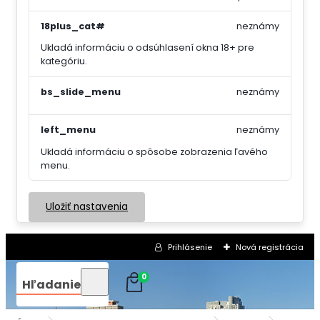
18plus_cat#
neznámy
Ukladá informáciu o odsúhlasení okna 18+ pre
kategóriu.
bs_slide_menu
neznámy
left_menu
neznámy
Ukladá informáciu o spôsobe zobrazenia ľavého
menu.
Uložiť nastavenia
Prihlásenie
Nová registrácia
0
Hľadanie