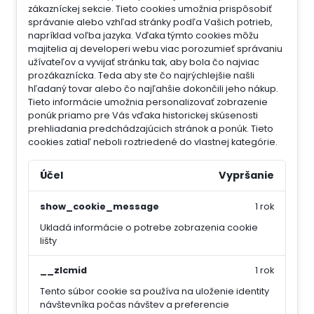
zákazníckej sekcie.
Tieto cookies umožnia prispôsobiť
správanie alebo vzhľad stránky podľa Vašich potrieb,
napríklad voľba jazyka.
Vďaka týmto cookies môžu
majitelia aj developeri webu viac porozumieť správaniu
užívateľov a vyvijať stránku tak, aby bola čo najviac
prozákaznícka. Teda aby ste čo najrýchlejšie našli
hľadaný tovar alebo čo najľahšie dokončili jeho nákup.
Tieto informácie umožnia personalizovať zobrazenie
ponúk priamo pre Vás vďaka historickej skúsenosti
prehliadania predchádzajúcich stránok a ponúk.
Tieto
cookies zatiaľ neboli roztriedené do vlastnej kategórie.
Účel
Vypršanie
show_cookie_message
1 rok
Ukladá informácie o potrebe zobrazenia cookie
lišty
__zlcmid
1 rok
Tento súbor cookie sa používa na uloženie identity
návštevníka počas návštev a preferencie