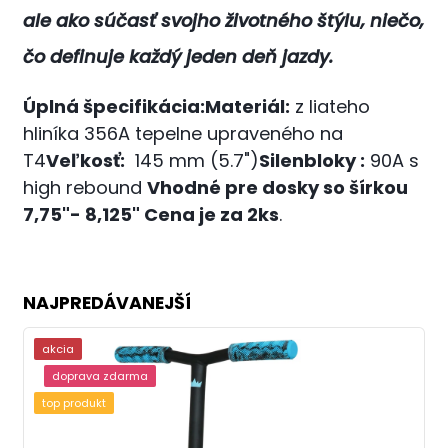
ale ako súčasť svojho životného štýlu, niečo,
čo definuje každý jeden deň jazdy.
Úplná špecifikácia:
Materiál:
z liateho
hliníka 356A tepelne upraveného na
T4
Veľkosť:
1
45 mm (5.7")
Silenbloky :
90A s
high rebound
Vhodné pre dosky so šírkou
7,75"- 8,125"
Cena je za 2ks
.
NAJPREDÁVANEJŠÍ
akcia
doprava zdarma
top produkt