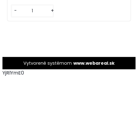
-
+
Vytvorené systémom
www.webareal.sk
YjRlYmE0