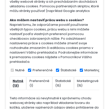
všetky webové stránky a ich prechádzaním dochádza k
ukladaniu cookies. Pomocou partnerských skriptov, ktoré
môžu stránky používať (napríklad Google analytics
Ako môžem nastaviť prácu webu s cookies?
Napriek tomu, že odporúčame povoliť používanie
všetkých typov cookies, prácu webu s nimi môžete
nastaviť podľa vlastných preferencií pomocou
checkboxov zobrazených nižšie. Po odsúhlasení
nastavenia práce s cookies môžete zmeniť svoje
rozhodnutie zmazaním či editáciou cookies priamo v
nastavení Vášho prehliadača. Podrobnejšie informácie
k premazaniu cookies nájdete v Pomocníkovi Vášho
prehliadača.
Nutné
Preferenčné
Štatistické
Marketingové
Nutné
Preferenčné
Štatistické
Marketingové
Ne
(13)
(1)
(15)
(15)
(7)
Tieto informácie sú nevyhnutné k správnemu chodu
webovej stránky ako napríklad vkladanie tovaru do
košíka, uloženie vyplnených údajov alebo prihlásenie do