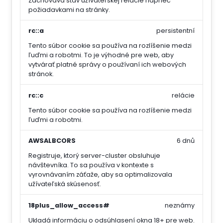
Zachováva stav užívateľskej relácie naprieč
požiadavkami na stránky.
rc::a
persistentní
Tento súbor cookie sa používa na rozlíšenie medzi
ľuďmi a robotmi. To je výhodné pre web, aby
vytvárať platné správy o používaní ich webových
stránok.
rc::c
relácie
Tento súbor cookie sa používa na rozlíšenie medzi
ľuďmi a robotmi.
AWSALBCORS
6 dnů
Registruje, ktorý server-cluster obsluhuje
návštevníka. To sa používa v kontexte s
vyrovnávaním záťaže, aby sa optimalizovala
užívateľská skúsenosť.
18plus_allow_access#
neznámy
Ukladá informáciu o odsúhlasení okna 18+ pre web.