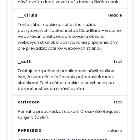
návštevníka deaktivovať našu funkciu živého chatu.
__cfruid
relácie
Tento súbor cookie je súčasťou služieb
poskytovaných spoločnosťou Cloudflare – vrátane
vyrovnávania záťaže, doručovania obsahu
webových stránok a poskytovania pripojenia DNS
pre prevádzkovateľov webových stránok.
_auth
1 rok
Zaisťuje bezpečnosť prehliadania návštevníkov
tým, že zabraňuje falšovaniu požiadaviek medzi
stránkami. Tento súbor cookie je nevyhnutný pre
bezpečnosť webu a návštevníka.
csrftoken
1 rok
Pomáha predchádzať útokom Cross-Site Request
Forgery (CSRF).
PHPSESSID
relácie